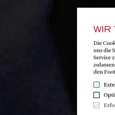
WIR
Die Cook
uns die 
Service z
zulassen
den Foot
Exte
Opt
Erfo