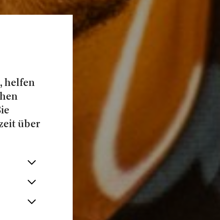
, helfen
chen
Sie
zeit über