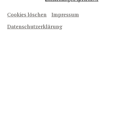
Rollstuhlplätze
Cookies löschen
Impressum
Toiletten
Datenschutzerklärung
Hilfe für Hörgeschädigte
Übertitel
Ermäßigter Eintritt
SCHAUSPIELHAUS
Parkplätze und Zugang
Rollstuhlplätze