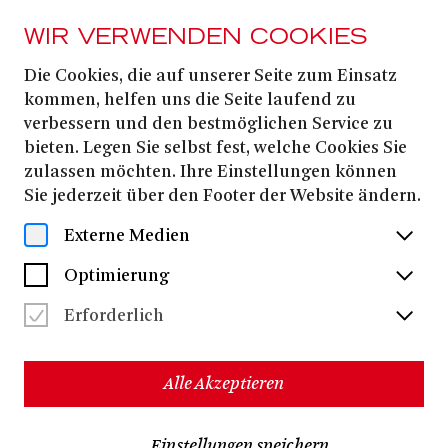
WIR VERWENDEN COOKIES
Die Cookies, die auf unserer Seite zum Einsatz
Stellenangebote
kommen, helfen uns die Seite laufend zu
verbessern und den bestmöglichen Service zu
bieten. Legen Sie selbst fest, welche Cookies Sie
zulassen möchten. Ihre Einstellungen können
Sie jederzeit über den Footer der Website ändern.
Das Theater Bonn verbindet Tradition mit Zukunft:
Oper, Schauspiel und eine lebendige Werkstattbühne,
Externe Medien
international renommierte Werkstätten und ein breites
Vermittlungsprogramm. Neben zahlreichen
Optimierung
Eigenproduktionen der Opern- und Schauspielsparte
zählen auch die Gastspielreihen »Highlights des
Erforderlich
Internationalen Tanzes« und »Quatsch keine Oper!«
fest zum Programm. Über 400 Mitarbeitende gestalten
hier ein lebendiges Kulturangebot und bringen ihre
Leidenschaft ein. Dadurch bietet das Theater Bonn
Alle Akzeptieren
vielfältige berufliche Perspektiven auf drei Bühnen
(Opernhaus, Schauspielhaus, Werkstattbühne) sowie in
Kooperationen mit Schulen, Hochschulen, Familien
Einstellungen speichern