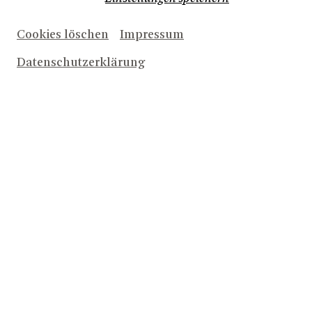
Cookies löschen
Impressum
Datenschutzerklärung
Zu den zweifelsfrei einsameren Stunden im Leben
eines Theaterautors gehören die, in denen er allein am
Schreibtisch sitzt und versucht, einen Titel für ein neues
Stück zu finden. Zumal wenn, wie es dem Autor dieser
Zeilen neulich erging, ein Titel gefunden werden will
für ein Auftragswerk, das noch gar nicht geschrieben
ist, da es als Stückentwicklung, nun ja, auf den Proben
erst entwickelt werden wird.
Immerhin, wenn es auch zum Zeitpunkt der Titelsuche
noch keinen Stücktext gab, das Thema stand schon
fest: Einsamkeit.