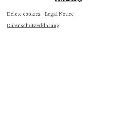
Delete cookies
Legal Notice
Datenschutzerklärung
Zu den zweifelsfrei einsameren Stunden im Leben
eines Theaterautors gehören die, in denen er allein am
Schreibtisch sitzt und versucht, einen Titel für ein neues
Stück zu finden. Zumal wenn, wie es dem Autor dieser
Zeilen neulich erging, ein Titel gefunden werden will
für ein Auftragswerk, das noch gar nicht geschrieben
ist, da es als Stückentwicklung, nun ja, auf den Proben
erst entwickelt werden wird.
Immerhin, wenn es auch zum Zeitpunkt der Titelsuche
noch keinen Stücktext gab, das Thema stand schon
fest: Einsamkeit.