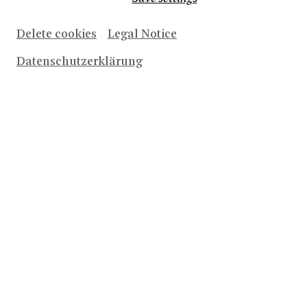
U27
Delete cookies
Legal Notice
Studierende der Uni Bonn
Datenschutzerklärung
Schulklassen
Menschen mit Schwerbehinderung
Menschen mit Bonn-Ausweis
Frühbucher-Vorteil
NRW-Ehrenamtskarte & Jugendleiter-
Card
WELCOME CARD Bonn Region und
Gästekarte von »Die Originale«
Theatercard 1+ und 2+