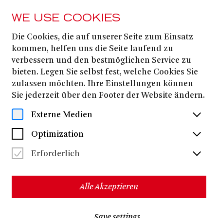
WE USE COOKIES
Die Cookies, die auf unserer Seite zum Einsatz
TICKETS & SUBSCRIPTIONS
kommen, helfen uns die Seite laufend zu
Prices & Seating
verbessern und den bestmöglichen Service zu
bieten. Legen Sie selbst fest, welche Cookies Sie
Plans
zulassen möchten. Ihre Einstellungen können
Sie jederzeit über den Footer der Website ändern.
VERGÜNSTIGUNGEN
Externe Medien
KARTENPREISE 2026/27
Optimization
Erforderlich
KARTENPREISE 2025/26
Alle Akzeptieren
VERGÜNSTIGUNGEN
Save settings