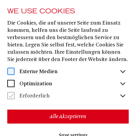
WE USE COOKIES
Die Cookies, die auf unserer Seite zum Einsatz
TICKETS & SUBSCRIPTIONS
kommen, helfen uns die Seite laufend zu
Abonnements
verbessern und den bestmöglichen Service zu
bieten. Legen Sie selbst fest, welche Cookies Sie
zulassen möchten. Ihre Einstellungen können
Sie jederzeit über den Footer der Website ändern.
Mit unseren Abonnements sparen Sie auf den
Einzelkartenpreis. Bei unseren Festplatz-Abos gilt der
Externe Medien
reguläre Abo- Preisvorteil (45 %). Sie können zwischen
Festplatzabonnements für Premieren oder an festen
Optimization
Wochentagen wählen. Wenn Sie hohe Flexibilität
wünschen, dann bieten die Wahl-Abos größtmögliche
Erforderlich
Freiheit bei gleichzeitigem Preisvorteil.
Zur Abo-Buchung
Alle Akzeptieren
Save settings