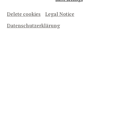
FESTPLATZABONNEMENT
Delete cookies
Legal Notice
Datenschutzerklärung
Vorteile Festplatzabonnement
FESTPLATZABONNEMENT OPER
PREMIEREN-ABO
FREITAGS-ABO
SAMSTAGS-ABO
SONNTAGS-ABO
SONNTAGNACHMITTAGS-ABO
FESTPLATZABONNEMENT SCHAUSPIEL
PREMIEREN-ABO SCHAUSPIELHAUS