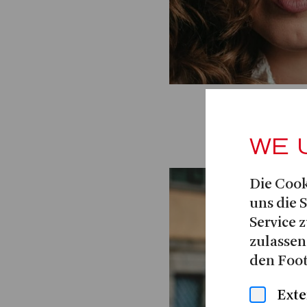
WE 
Die Cook
uns die 
Service z
zulassen
den Foot
Exte