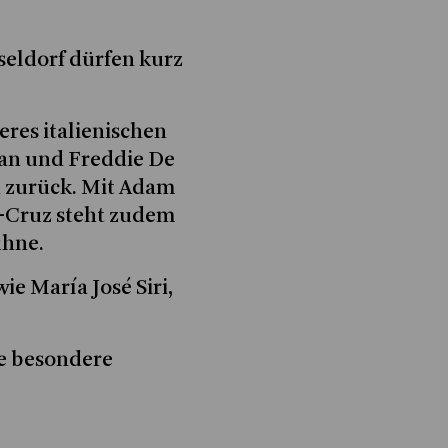
seldorf dürfen kurz
eres italienischen
man und Freddie De
n zurück. Mit Adam
n-Cruz steht zudem
ühne.
e María José Siri,
ne besondere