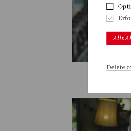
Opti
Erfo
Alle A
Delete c