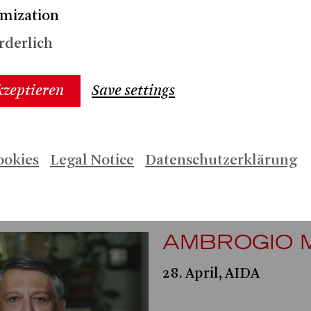
mization
rderlich
kzeptieren
Save settings
ookies
Legal Notice
Datenschutzerklärung
AMBROGIO 
28. April, AIDA