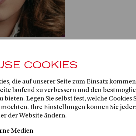
USE COOKIES
JONATHAN 
ies, die auf unserer Seite zum Einsatz kommen
Seite laufend zu verbessern und den bestmögli
16. April, LA BOHÈM
u bieten. Legen Sie selbst fest, welche Cookies 
 möchten. Ihre Einstellungen können Sie jeder
er der Website ändern.
rne Medien