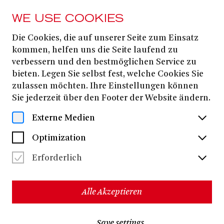
WE USE COOKIES
Die Cookies, die auf unserer Seite zum Einsatz
HIGHLIGHTS DES INTERNATIONALEN TANZES
kommen, helfen uns die Seite laufend zu
Spielzeit 2026|27
verbessern und den bestmöglichen Service zu
bieten. Legen Sie selbst fest, welche Cookies Sie
zulassen möchten. Ihre Einstellungen können
PROGRAMM
Sie jederzeit über den Footer der Website ändern.
PREISE UND ABO
Externe Medien
Optimization
Es ist uns eine große Freude, Sie zur Spielzeit 2026/27
Erforderlich
ins Theater Bonn einzuladen. Die Highlights des
Internationalen Tanzes versprechen in der
kommenden Saison starke künstlerische
Alle Akzeptieren
Handschriften und inspirierende Begegnungen auf
unserer Bühne.
Save settings
Tanzabo buchen