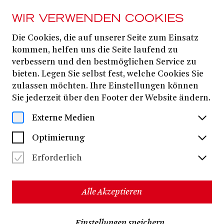
WIR VERWENDEN COOKIES
Die Cookies, die auf unserer Seite zum Einsatz
14. JUNI
2026
kommen, helfen uns die Seite laufend zu
verbessern und den bestmöglichen Service zu
IDENTITY: PODE SER
bieten. Legen Sie selbst fest, welche Cookies Sie
/ MALDONNE
zulassen möchten. Ihre Einstellungen können
Sie jederzeit über den Footer der Website ändern.
Externe Medien
LEÏLA KA (FRANKREICH)
Optimierung
Leïla Ka
Choreografie:
Laurent Fallot
Lichtdesign:
Erforderlich
Rodrig De Sa
Sounddesign:
Justine Agator, Adèle Bonduelle, Océane
Tänzerinnen:
Alle Akzeptieren
Crouzier, Jane Fournier, Leïla
Ka, Jade Logmo, Lise Messina
75 Minuten, keine Pause
Einstellungen speichern