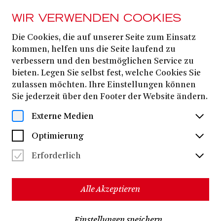
WIR VERWENDEN COOKIES
Die Cookies, die auf unserer Seite zum Einsatz
AB 16. NOVEMBER
2025
kommen, helfen uns die Seite laufend zu
verbessern und den bestmöglichen Service zu
DIE FRAU OHNE
bieten. Legen Sie selbst fest, welche Cookies Sie
SCHATTEN
zulassen möchten. Ihre Einstellungen können
Sie jederzeit über den Footer der Website ändern.
Externe Medien
VERSUCH EINER ANNÄHERUNG
Optimierung
Richard Strauss
Hugo von Hofmannsthal
Libretto von
Erforderlich
In deutscher Sprache mit deutschen und englischen
Übertiteln
Alle Akzeptieren
Neuproduktion | Koproduktion mit dem Tokyo Nikikai
Opera Theatre und dem Teatro Real in Madrid
Dirk Kaftan
Peter
Musikalische Leitung:
| Regie:
Einstellungen speichern