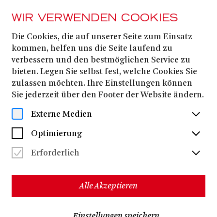
WIR VERWENDEN COOKIES
Die Cookies, die auf unserer Seite zum Einsatz
AB 19. SEPTEMBER
2025
kommen, helfen uns die Seite laufend zu
verbessern und den bestmöglichen Service zu
BEKENNTNISSE DES
bieten. Legen Sie selbst fest, welche Cookies Sie
HOCHSTAPLERS
zulassen möchten. Ihre Einstellungen können
Sie jederzeit über den Footer der Website ändern.
FELIX KRULL
Externe Medien
Thomas Mann
nach dem Roman von
Optimierung
John von Düffel
Für die Bühne bearbeitet von
Erforderlich
Hanna Müller
Regie:
Sebastian Ellrich
Anna Hirsch
Ausstattung:
| Musik:
|
Susanne Röskens
Dramaturgie:
Alle Akzeptieren
90 Minuten
keine Pause
Einstellungen speichern