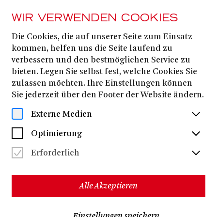
WIR VERWENDEN COOKIES
Die Cookies, die auf unserer Seite zum Einsatz
Hanna Müller
kommen, helfen uns die Seite laufend zu
verbessern und den bestmöglichen Service zu
bieten. Legen Sie selbst fest, welche Cookies Sie
Hanna Müller
Regisseurin
lebt in Hamburg. Stuttgart,
zulassen möchten. Ihre Einstellungen können
Berlin und Basel sind einige ihrer Stationen als
Sie jederzeit über den Footer der Website ändern.
Regisseurin. Sie wurde bereits mit verschiedenen
Inszenierungen zum Heidelberger Stückemarkt und zu
Externe Medien
den Mülheimer Theatertagen eingeladen. Am Theater
Bonn debütierte sie mit LÖWENHERZEN und inszeniert
Optimierung
nun ALLES, WAS WIR GEBEN MUSSTEN als
generationsübergreifenden Theaterabend für alle ab
Erforderlich
14 Jahren.
Stand 2024
Alle Akzeptieren
Einstellungen speichern
2025/2026