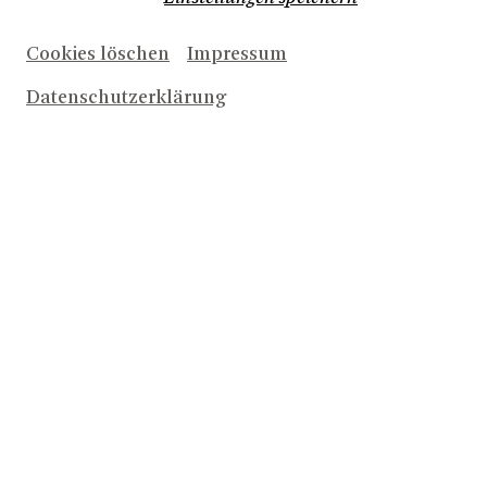
BEKENNTNISSE DES HOCHSTAPLERS FELIX KRULL
Cookies löschen
Impressum
Datenschutzerklärung
NACH OBEN
ALLE INFOS ZU NEUEN
PRODUKTIONEN UND
ANGEBOTEN PER E-MAIL
Newsletter bestellen