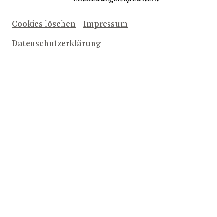
BARTLEBY, DER SCHREIBER debütiert René Fiegen als
Regisseur in einer eigenen Bühnenfassung auf der
Foyerbühne des Theater Bonn.
Cookies löschen
Impressum
Stand 2024
Datenschutzerklärung
2026/2027
MEINE KIRSCHEN, MEIN GARTEN, MEIN GELD
ENDE EINER DIENSTFAHRT
BARTLEBY, DER SCHREIBER
2025/2026
DAS BEISPIELHAFTE LEBEN DES SAMUEL W.
ENTTÄUSCHENDE EWIGKEIT
JACQUES DER FATALIST UND SEIN HERR
DIE ODYSSEE [UA]
BIOGRAFIE: EIN SPIEL