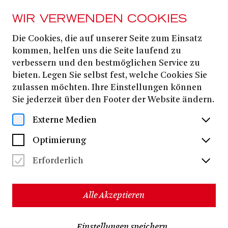
WIR VERWENDEN COOKIES
Die Cookies, die auf unserer Seite zum Einsatz
René Fiegen
kommen, helfen uns die Seite laufend zu
verbessern und den bestmöglichen Service zu
bieten. Legen Sie selbst fest, welche Cookies Sie
René Fiegen, geboren 1990, studierte Germanistik,
zulassen möchten. Ihre Einstellungen können
vergleichende Literatur- und Kulturwissenschaft an der
Sie jederzeit über den Footer der Website ändern.
Rheinischen Friedrich-Wilhelms Universität Bonn.
Neben dem Studium arbeitet er als
Externe Medien
Dramaturgieassistent am Deutsch-Griechischen
Theater (DGT) in Köln unter Kostas Papakostopoulos
Optimierung
und in diversen Nebentätigkeiten am Theater Bonn. In
der Spielzeit 23/24/25 war er als Regieassistent am
Erforderlich
Theater Bonn tätig, wo er u. a. Volker Lösch, Katrin
Plötner, Charlotte Sprenger und Simon Solberg
assistierte. Erste kleinere Projekte realisierte er für das
Alle Akzeptieren
Theaterfest Bonn sowie dem Format
FREISCHWIMMEN am Theater Bonn. Seit der Spielzeit
25/26 ist er als Inspizient am Theater Bonn tätig. Mit
Einstellungen speichern