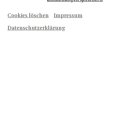
BEKENNTNISSE DES HOCHSTAPLERS FELIX KRULL
Cookies löschen
Impressum
Datenschutzerklärung
NACH OBEN
ALLE INFOS ZU NEUEN
PRODUKTIONEN UND
ANGEBOTEN PER E-MAIL
Newsletter bestellen