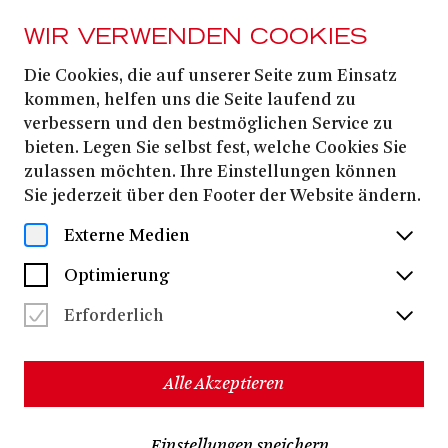
WIR VERWENDEN COOKIES
Die Cookies, die auf unserer Seite zum Einsatz
Hanna Müller
kommen, helfen uns die Seite laufend zu
verbessern und den bestmöglichen Service zu
bieten. Legen Sie selbst fest, welche Cookies Sie
Hanna Müller
Regisseurin
lebt in Hamburg. Stuttgart,
zulassen möchten. Ihre Einstellungen können
Berlin und Basel sind einige ihrer Stationen als
Sie jederzeit über den Footer der Website ändern.
Regisseurin. Sie wurde bereits mit verschiedenen
Inszenierungen zum Heidelberger Stückemarkt und zu
Externe Medien
den Mülheimer Theatertagen eingeladen. Am Theater
Bonn debütierte sie mit LÖWENHERZEN und inszeniert
Optimierung
nun ALLES, WAS WIR GEBEN MUSSTEN als
generationsübergreifenden Theaterabend für alle ab
Erforderlich
14 Jahren.
Stand 2024
Alle Akzeptieren
Einstellungen speichern
2025/2026