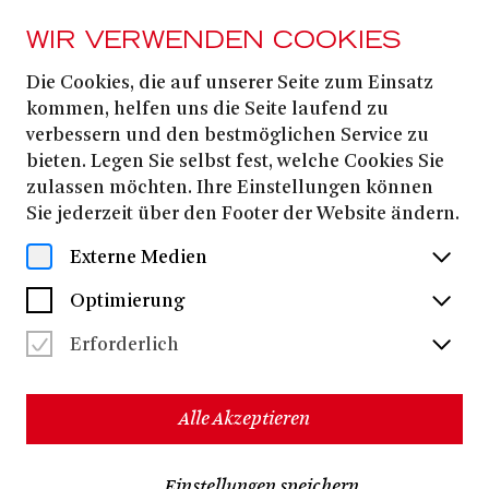
WIR VERWENDEN COOKIES
Die Cookies, die auf unserer Seite zum Einsatz
Niekamp Jule
kommen, helfen uns die Seite laufend zu
verbessern und den bestmöglichen Service zu
bieten. Legen Sie selbst fest, welche Cookies Sie
zulassen möchten. Ihre Einstellungen können
Sie jederzeit über den Footer der Website ändern.
Externe Medien
Optimierung
Erforderlich
Alle Akzeptieren
Jule Niekamp
ist eine freischaffende zeitgenössische
Einstellungen speichern
Tänzerin und Choreografin die zwischen Köln und