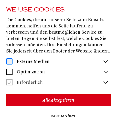
WE USE COOKIES
Die Cookies, die auf unserer Seite zum Einsatz
Niekamp Jule
kommen, helfen uns die Seite laufend zu
verbessern und den bestmöglichen Service zu
bieten. Legen Sie selbst fest, welche Cookies Sie
zulassen möchten. Ihre Einstellungen können
Sie jederzeit über den Footer der Website ändern.
Externe Medien
Optimization
Erforderlich
Alle Akzeptieren
Jule Niekamp
ist eine freischaffende zeitgenössische
Save settings
Tänzerin und Choreografin die zwischen Köln und