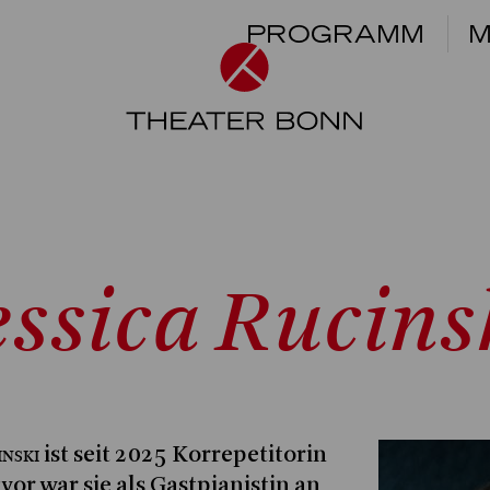
PROGRAMM
M
essica Rucins
inski
ist seit 2025 Korrepetitorin
or war sie als Gastpianistin an