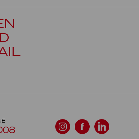
EN
D
AIL
NE
008