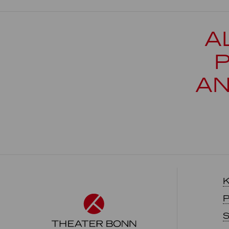
A
AN
K
P
S