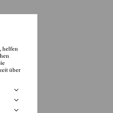
, helfen
chen
Sie
zeit über