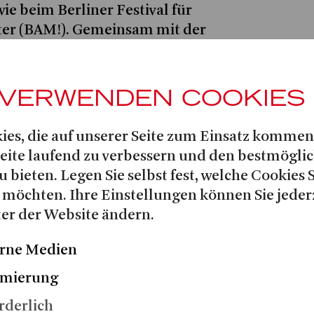
ie beim Berliner Festival für
ter (BAM!). Gemeinsam mit der
wson
brachte sie Wilde Things,
Francisco Ladrón de
yklus von
 VERWENDEN COOKIES
ührung und beschloss damit das
.
ies, die auf unserer Seite zum Einsatz kommen
e Physik an der Harvard University
Seite laufend zu verbessern und den bestmögli
ik an der University of
u bieten. Legen Sie selbst fest, welche Cookies 
rbeitete sie als
 möchten. Ihre Einstellungen können Sie jeder
 in Boston und Berlin, unter
er der Website ändern.
 dem Streamingdienst für
rne Medien
imierung
rderlich