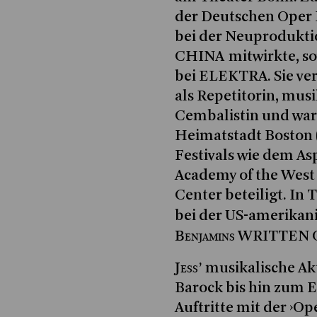
der Deutschen Oper B
bei der Neuprodukt
CHINA mitwirkte, s
bei ELEKTRA. Sie ve
als Repetitorin, mus
Cembalistin und war
Heimatstadt Boston 
Festivals wie dem As
Academy of the Wes
Center beteiligt. In 
bei der US-amerikan
Benjamins
WRITTEN O
Jess
’ musikalische Ak
Barock bis hin zum 
Auftritte mit der ›