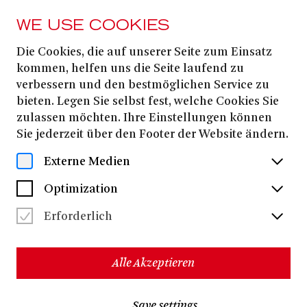
WE USE COOKIES
Die Cookies, die auf unserer Seite zum Einsatz
Jessica Rucinski
kommen, helfen uns die Seite laufend zu
verbessern und den bestmöglichen Service zu
bieten. Legen Sie selbst fest, welche Cookies Sie
zulassen möchten. Ihre Einstellungen können
Sie jederzeit über den Footer der Website ändern.
Externe Medien
Optimization
Erforderlich
Alle Akzeptieren
Jess Rucinski
Die Pianistin
ist seit 2025 Korrepetitorin am
Save settings
Theater Bonn. Zuvor war sie als Gastpianistin an der