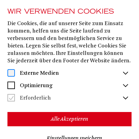
WIR VERWENDEN COOKIES
Die Cookies, die auf unserer Seite zum Einsatz
QUATSCH KEINE OPER!
kommen, helfen uns die Seite laufend zu
Spielzeit 26|27
verbessern und den bestmöglichen Service zu
bieten. Legen Sie selbst fest, welche Cookies Sie
zulassen möchten. Ihre Einstellungen können
Sie jederzeit über den Footer der Website ändern.
AB SOFORT ALLE INFORMATIONEN AUF
DER QUATSCH KEINE OPER HOMEPAGE!
Externe Medien
Optimierung
Erforderlich
Alle Akzeptieren
Einstellungen speichern