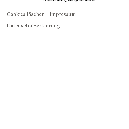
Programm entdecken!
Cookies löschen
Impressum
Datenschutzerklärung
NACH OBEN
ALLE INFOS ZU NEUEN
PRODUKTIONEN UND
ANGEBOTEN PER E-MAIL
Newsletter bestellen