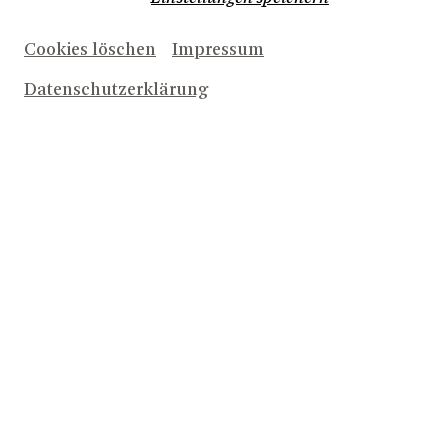
Mousonturm Frankfurt, am Schauspiel Leipzig sowie
am Deutschen Schauspielhaus Hamburg und dem
Schauspielhaus Zürich. Neben ihrem Wirken am
Cookies löschen
Impressum
Theater verfolgt Ruth Stofer stets ihre eigene
künstlerische Arbeit, oft gemeinsam mit ihrer
Datenschutzerklärung
Zwillingsschwester Rebecca als Künsterinnenduo
stofer&stofer. 2017 erarbeitete sie mit stofer&stofer und
Guts
Veronica Rodriguez die Multimedia-Performance
Reloaded
und tourte damit in New York, Chicago und
Detroit. Das Duo beteiligte sich an zahlreichen
Ausstellungen im In- und Ausland und gewann
Werkbeiträge und Atelierstipendien in Paris und
Chicago.
2025/2026
AWAKENING