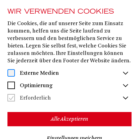
WIR VERWENDEN COOKIES
Die Cookies, die auf unserer Seite zum Einsatz
Ruth Stofer
kommen, helfen uns die Seite laufend zu
verbessern und den bestmöglichen Service zu
bieten. Legen Sie selbst fest, welche Cookies Sie
Ruth Stofer studierte Kunst und Medien an der Zürcher
zulassen möchten. Ihre Einstellungen können
Hochschule der Künste. Nach ihrem Masterabschluss
Sie jederzeit über den Footer der Website ändern.
im Jahr 2010 arbeitete sie als Videotechnikerin am
Schauspielhaus Zürich und wirkte bei zahlreichen
Externe Medien
Theaterstücken mit. 2012 entwickelte sie das
Vielzahl
Videodesign für Ruedi Häusermanns Stück
Optimierung
leiser Pfiffe.
Seit 2016 ist Ruth Stofer selbständig und
entwickelte zahlreiche Videodesigns mit und für Jan
Erforderlich
Bosse, Eva-Maria Höckmayr, Chris Kondek, Volker
Lösch, Christof Loy, Ruedi Häusermann, Karin Henkel
und doubelucky productions. Dabei arbeitete sie u.a. an
Alle Akzeptieren
den Münchner Kammerspielen, an der Oper Zürich, an
der Oper Frankfurt, am Theater Basel, an der Opéra
national de Lorraine, an der Oper Bonn, am
Einstellungen speichern