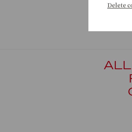
Delete c
ALL