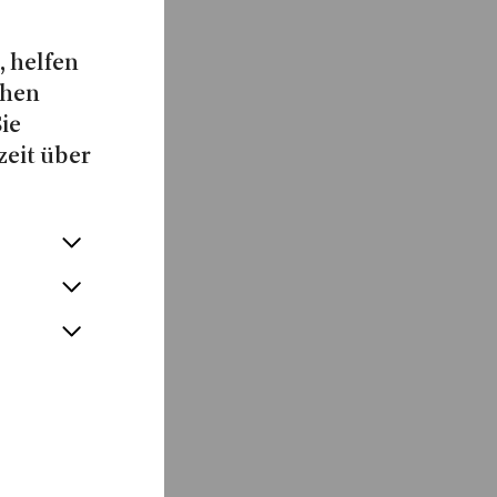
, helfen
chen
Sie
zeit über