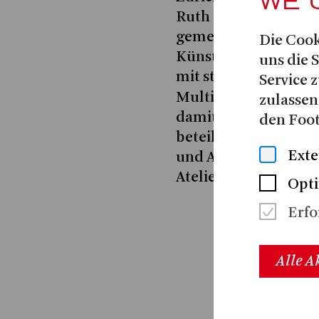
WE 
Ruth Stofer stets ihr
gemeinsam mit ihrer
Die Cook
Künsterinnenduo stof
uns die 
mit stofer&stofer un
Service z
Multimedia-Perfor
zulassen
damit in New York, C
den Foot
beteiligte sich an za
Exte
und Ausland und ge
Atelierstipendien in
Opti
Erfo
Alle A
2025
AWAKENI