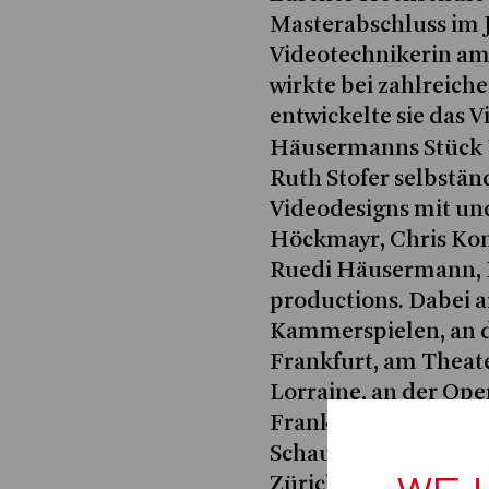
Masterabschluss im J
Videotechnikerin am
wirkte bei zahlreich
entwickelte sie das 
Häusermanns Stück
Ruth Stofer selbstän
Videodesigns mit und
Höckmayr, Chris Kond
Ruedi Häusermann, 
productions. Dabei a
Kammerspielen, an d
Frankfurt, am Theate
Lorraine, an der O
Frankfurt, am Schau
Schauspielhaus Ham
Zürich. Neben ihrem