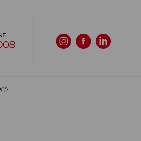
NE
008
ngs