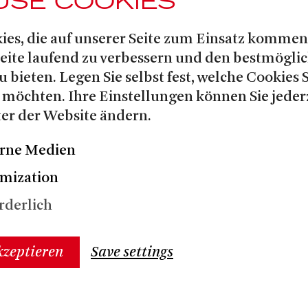
USE COOKIES
e eigene künstlerische Arbeit, oft
 Zwillingsschwester Rebecca als
ies, die auf unserer Seite zum Einsatz kommen
er&stofer. 2017 erarbeitete sie
Seite laufend zu verbessern und den bestmögli
d Veronica Rodriguez die
u bieten. Legen Sie selbst fest, welche Cookies 
Guts Reloaded
mance
und tourte
 möchten. Ihre Einstellungen können Sie jeder
hicago und Detroit. Das Duo
er der Website ändern.
hlreichen Ausstellungen im In-
rne Medien
wann Werkbeiträge und
 Paris und Chicago.
mization
rderlich
kzeptieren
Save settings
/2026
NG