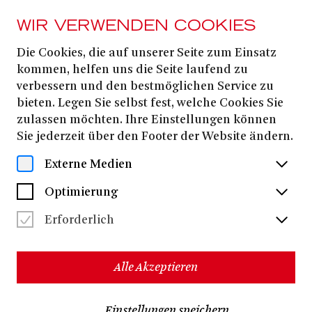
WIR VERWENDEN COOKIES
Die Cookies, die auf unserer Seite zum Einsatz
Matteo Beltrami
kommen, helfen uns die Seite laufend zu
verbessern und den bestmöglichen Service zu
bieten. Legen Sie selbst fest, welche Cookies Sie
zulassen möchten. Ihre Einstellungen können
Sie jederzeit über den Footer der Website ändern.
Externe Medien
Optimierung
Erforderlich
Alle Akzeptieren
Matteo Beltrami
schloss sein Studium als Geiger am
Einstellungen speichern
Konservatorium N. Paganini in Genua und als