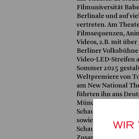
Filmuniversität Bab
Berlinale und auf vie
vertreten. Am Theate
Filmsequenzen, Ani
Videos, z.B. mit übe
Berliner Volksbühne
Video-LED-Streifen 
Sommer 2025 gestalte
Weltpremiere von T
am New National The
führten ihn ans Deut
Münchner Kammerspi
Schauspielhaus, an 
sowie an weitere re
WIR
Schauspielhäuser. Ei
Zusammenarbeit verb