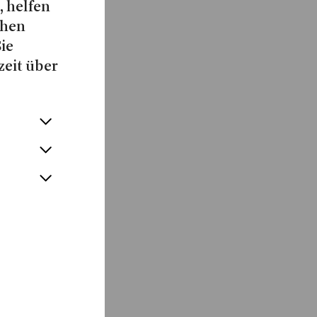
, helfen
chen
Sie
zeit über