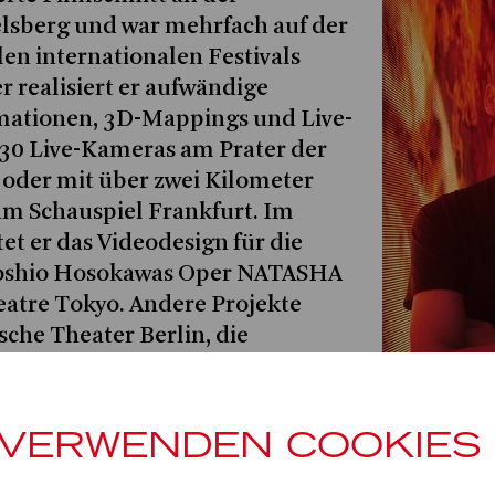
elsberg und war mehrfach auf der
len internationalen Festivals
r realisiert er aufwändige
mationen, 3D-Mappings und Live-
r 30 Live-Kameras am Prater der
 oder mit über zwei Kilometer
am Schauspiel Frankfurt. Im
t er das Videodesign für die
oshio Hosokawas Oper NATASHA
atre Tokyo. Andere Projekte
sche Theater Berlin, die
ele, das Düsseldorfer
Schauspiel und Oper Frankfurt
nommierte Opern- und
 VERWENDEN COOKIES
ne kontinuierliche
indet ihn mit den Regisseuren