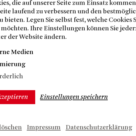
ies, die auf unserer Seite zum Einsatz kommen
ger Vontobel
Matthew Wild
und
.
Seite laufend zu verbessern und den bestmögli
Clemens Walter
zeigt
u bieten. Legen Sie selbst fest, welche Cookies 
 in Museen wie dem Martin
 möchten. Ihre Einstellungen können Sie jeder
 dem Jüdischen Museum Berlin
er der Website ändern.
furt.
rne Medien
imierung
rderlich
/2026
kzeptieren
Einstellungen speichern
IER VON SEVILLA
löschen
Impressum
Datenschutzerklärung