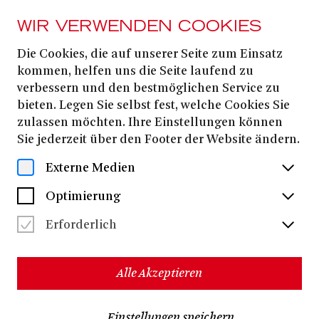
WIR VERWENDEN COOKIES
Die Cookies, die auf unserer Seite zum Einsatz
Angelo Villari
kommen, helfen uns die Seite laufend zu
verbessern und den bestmöglichen Service zu
bieten. Legen Sie selbst fest, welche Cookies Sie
zulassen möchten. Ihre Einstellungen können
Sie jederzeit über den Footer der Website ändern.
Externe Medien
Optimierung
Erforderlich
Alle Akzeptieren
Angelo Villari
schloss sein Gesangsstudium am
Einstellungen speichern
Konservatorium Arrigo Boito in Parma ab.