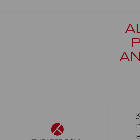
A
AN
K
P
S