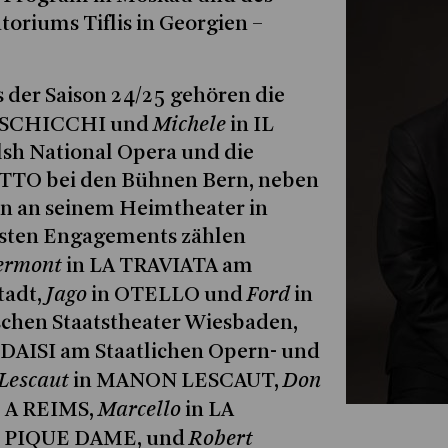
toriums Tiflis in Georgien –
der Saison 24/25 gehören die
Michele
NI SCHICCHI und
in IL
sh National Opera und die
ETTO bei den Bühnen Bern, neben
en an seinem Heimtheater in
ngsten Engagements zählen
ermont
in LA TRAVIATA am
Jago
Ford
tadt,
in OTELLO und
in
chen Staatstheater Wiesbaden,
 DAISI am Staatlichen Opern- und
Lescaut
Don
in MANON LESCAUT,
Marcello
O A REIMS,
in LA
Robert
n PIQUE DAME, und