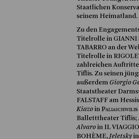
Staatlichen Konserva
seinem Heimatland.
Zu den Engagements 
Titelrolle in GIAN
TABARRO an der Wel
Titelrolle in RIGOL
zahlreichen Auftritt
Tiflis. Zu seinen jü
Giorgio G
außerdem
Staatstheater Darms
FALSTAFF am Hessis
Kiazo
Paliaschwili
in
s
Balletttheater Tiflis;
Alvaro
in IL VIAGGI
Jeletsky
BOHÈME,
i