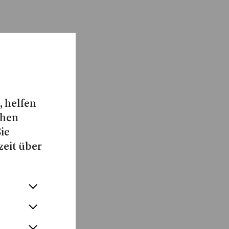
, helfen
chen
Sie
zeit über