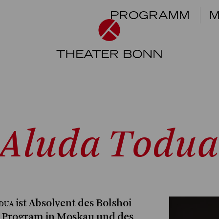
PROGRAMM
M
Aluda Todua
dua
ist Absolvent des Bolshoi
t Program in Moskau und des