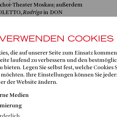
choi-Theater Moskau; außerdem
Rodrigo
IGOLETTO,
in DON
te di Luna in IL TROVATORE am
eater Wiesbaden.
 VERWENDEN COOKIES
Preisträger verschiedener
tbewerbe, darunter des
ies, die auf unserer Seite zum Einsatz kommen
lbyul Gesangswettbewerbs in
Seite laufend zu verbessern und den bestmögli
, des Internationalen Elena
u bieten. Legen Sie selbst fest, welche Cookies 
rbs für junge Opernsänger in
 möchten. Ihre Einstellungen können Sie jeder
 Internationalen
er der Website ändern.
Neue Stimmen
 »
« (Gütersloh,
ernationalen Stanisław-Moniuszko-
rne Medien
 (Warschau, 2016).
imierung
rderlich