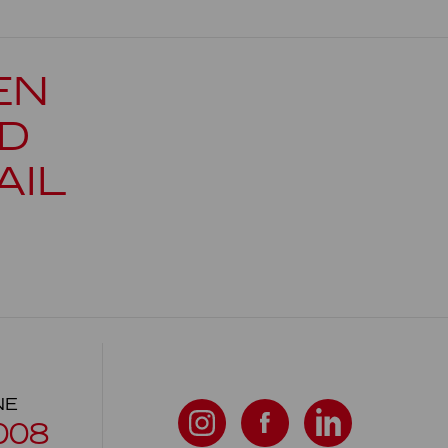
EN
D
AIL
NE
008