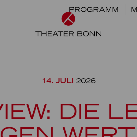
PROGRAMM
M
14. JULI
2026
IEW: DIE L
GEN WER