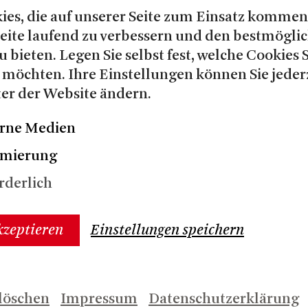
ies, die auf unserer Seite zum Einsatz kommen
Seite laufend zu verbessern und den bestmögli
u bieten. Legen Sie selbst fest, welche Cookies 
lhaus Foyer
18:30
 möchten. Ihre Einstellungen können Sie jeder
W: ENDE EINER DIENSTFAH
er der Website ändern.
rne Medien
imierung
lhaus Foyer
18:30
rderlich
W: DER ZAUBERER VON OZ
kzeptieren
Einstellungen speichern
lhaus Foyer
18:30
: IM DICKICHT DER STÄDT
löschen
Impressum
Datenschutzerklärung