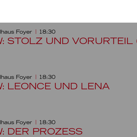
lhaus Foyer
18:30
W: STOLZ UND VORURTEIL 
lhaus Foyer
18:30
W: LEONCE UND LENA
lhaus Foyer
18:30
W: DER PROZESS