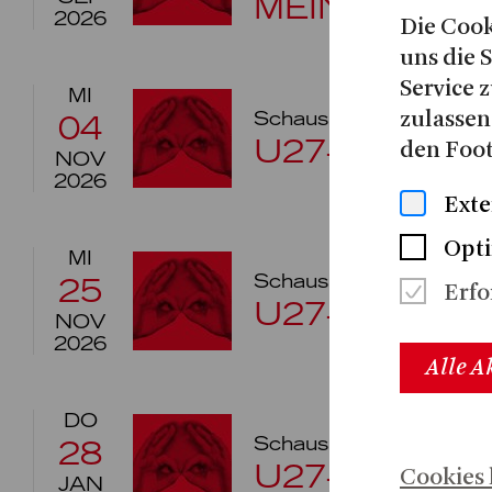
MEIN GELD
2026
Die Cook
uns die 
Service z
MI
Schauspiel
Schauspie
zulassen
04
U27-PREVIE
den Foot
NOV
2026
Exte
Opt
MI
Schauspiel
Schauspie
25
Erfo
U27-PREVIE
NOV
2026
Alle A
DO
Schauspiel
Schauspie
28
U27-PREVIEW
Cookies 
JAN