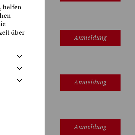
, helfen
chen
Sie
zeit über
Anmeldung
RT
Anmeldung
Anmeldung
E