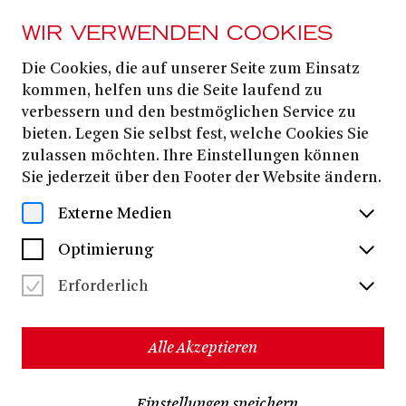
WIR VERWENDEN COOKIES
U-27 Anmeldung
Die Cookies, die auf unserer Seite zum Einsatz
kommen, helfen uns die Seite laufend zu
verbessern und den bestmöglichen Service zu
HIER KANNST DU DICH ZU ALLEN U-27
VERANSTALTUNGEN ANMELDEN.
bieten. Legen Sie selbst fest, welche Cookies Sie
zulassen möchten. Ihre Einstellungen können
Name
Sie jederzeit über den Footer der Website ändern.
Externe Medien
Optimierung
Vorname
Erforderlich
E-Mail
Alle Akzeptieren
Einstellungen speichern