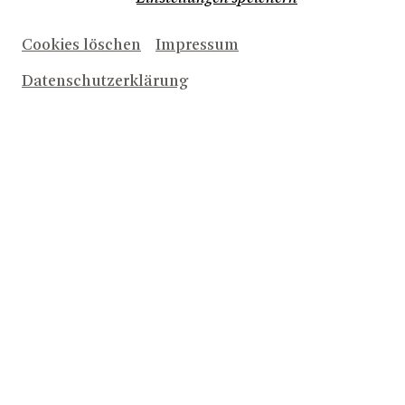
Universität/Ausbildungsstätte
Cookies löschen
Impressum
Datenschutzerklärung
Veranstaltung
Teilnehmeranzahl
Meine Begleitung und ich sind unter 27