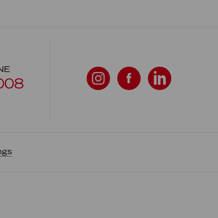
NE
008
ngs