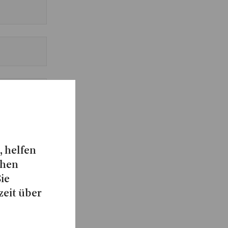
, helfen
chen
Sie
zeit über