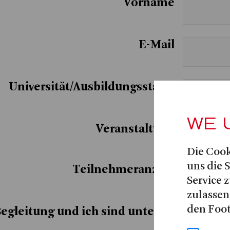
Vorname
E-Mail
Universität/Ausbildungsstätte
WE 
Veranstaltung
Die Cook
uns die 
Teilnehmeranzahl
Service z
zulassen
den Foot
egleitung und ich sind unter 27