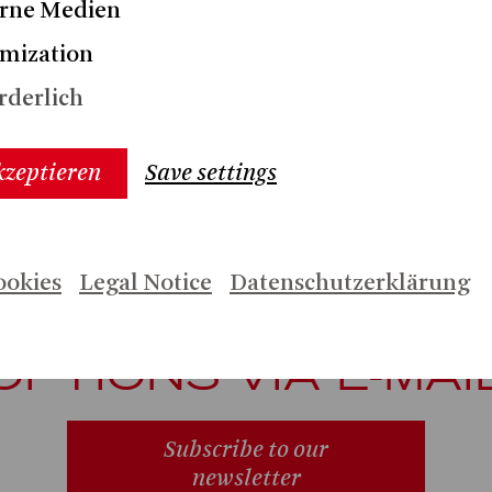
rne Medien
mization
rderlich
kzeptieren
Save settings
 INFORMATION ON
ookies
Legal Notice
Datenschutzerklärung
PRODUCTIONS AN
OPTIONS VIA E-MAI
Subscribe to our
newsletter