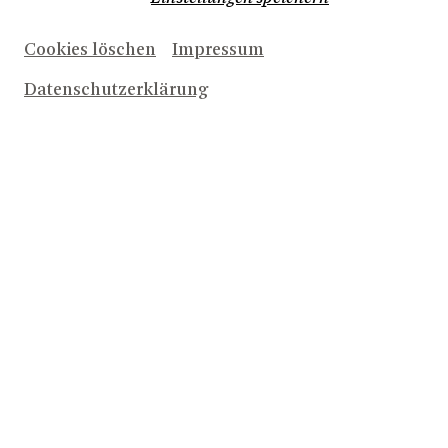
Maskenbildnerinnen und Maskenbildnern...
Cookies löschen
Impressum
Datenschutzerklärung
TERMINE UND KARTEN
FR
Oper
Oper Foyerbühne
18:30
18
U27-PREVIEW: DIE ZAUBERFLÖTE
SEP
2026
Anmeldung
DI
Oper
Oper Foyerbühne
18:30
27
U27-PREVIEW: JESUS CHRIST
OKT
SUPERSTAR
2026
Anmeldung