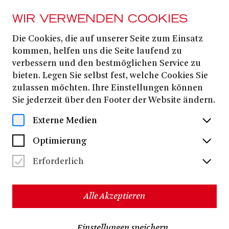
WIR VERWENDEN COOKIES
Die Cookies, die auf unserer Seite zum Einsatz
21. OKTOBER
2025
kommen, helfen uns die Seite laufend zu
verbessern und den bestmöglichen Service zu
U-27 PREVIEW |
bieten. Legen Sie selbst fest, welche Cookies Sie
TOOTSIE
zulassen möchten. Ihre Einstellungen können
Sie jederzeit über den Footer der Website ändern.
Externe Medien
Freier Eintritt | Anmeldung
hier
Optimierung
Termine & Karten
Erforderlich
Das Theater Bonn lädt Studierende aller
Alle Akzeptieren
Fachrichtungen zu einer exklusiven Preview ein. Live
und vor Ort gibt es Interviews und Diskussionsrunden
mit Mitwirkenden an unseren neusten Produktionen –
mit Sängerinnen und Sängern, dem Regieteam,
Einstellungen speichern