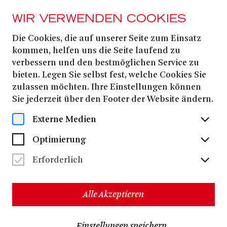
WIR VERWENDEN COOKIES
Die Cookies, die auf unserer Seite zum Einsatz
AB 23. OKTOBER
2025
kommen, helfen uns die Seite laufend zu
verbessern und den bestmöglichen Service zu
KOMÖDIE DER
bieten. Legen Sie selbst fest, welche Cookies Sie
EINSAMKEIT
zulassen möchten. Ihre Einstellungen können
Sie jederzeit über den Footer der Website ändern.
Externe Medien
Stückentwicklung von Jan Neumann & Ensemble
Jan Neumann
Camill
Regie:
| Musikalische Leitung:
Optimierung
Jammal
Dorothee Curio
Carmen
Bühne & Kostüme:
| Dramaturgie:
Erforderlich
Wolfram
Alle Akzeptieren
Termine & Karten
Einstellungen speichern