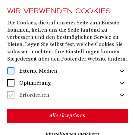
WIR VERWENDEN COOKIES
Die Cookies, die auf unserer Seite zum Einsatz
AB 27. SEPTEMBER
2025
kommen, helfen uns die Seite laufend zu
verbessern und den bestmöglichen Service zu
ISTANBUL
bieten. Legen Sie selbst fest, welche Cookies Sie
zulassen möchten. Ihre Einstellungen können
Sie jederzeit über den Footer der Website ändern.
EIN SEZEN AKSU-LIEDERABEND
Externe Medien
elen Kara, Torsten Kindermann
Akin E. Şipal
von S
und
Optimierung
120 Minuten
keine Pause
Erforderlich
»Fulminant zelebriert ISTANBUL den Clash der Kulturen als
tragikomisches Feuerwerk der Zwischenmenschlichkeit. Und
das muss man einfach gesehen haben.« Schnüss
Alle Akzeptieren
Stellen wir uns Folgendes vor: Das Wirtschaftswunder
Einstellungen speichern