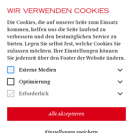
WIR VERWENDEN COOKIES
Die Cookies, die auf unserer Seite zum Einsatz
AB 9. NOVEMBER
2025
kommen, helfen uns die Seite laufend zu
verbessern und den bestmöglichen Service zu
GEDENKKONZERT
bieten. Legen Sie selbst fest, welche Cookies Sie
ZUM
zulassen möchten. Ihre Einstellungen können
Sie jederzeit über den Footer der Website ändern.
NOVEMBERPOGROM
Externe Medien
Gedenkveranstaltung der Stadt Bonn aus Anlass des 87.
Optimierung
Jahrestages des Novemberpogroms von 1938
Erforderlich
Termine & Karten
Alle Akzeptieren
Die Initiative zum Gedenken an die Bonner Opfer des
Nationalsozialismus und die Stadt Bonn erinnern
Einstellungen speichern