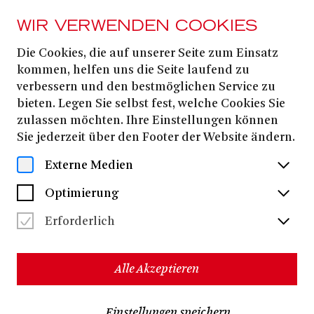
WIR VERWENDEN COOKIES
Die Cookies, die auf unserer Seite zum Einsatz
20. JUNI
2026
kommen, helfen uns die Seite laufend zu
verbessern und den bestmöglichen Service zu
FAMILIENFÜHRUNG
bieten. Legen Sie selbst fest, welche Cookies Sie
zulassen möchten. Ihre Einstellungen können
Sie jederzeit über den Footer der Website ändern.
Termine & Karten
Externe Medien
Optimierung
Warum hängen in unserem Zuschauerraum so viele
Erforderlich
Fernseher? Wie kann man riesige Ölgemälde
innerhalb von Sekunden verschwinden lassen? Und
wie macht man falsche Bärte?
Alle Akzeptieren
Bei den regelmäßig stattfindenden Führungen für
Familien durch das Opernhaus lassen wir uns in die
Karten schauen!
Einstellungen speichern