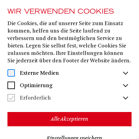
WIR VERWENDEN COOKIES
Die Cookies, die auf unserer Seite zum Einsatz
AB 10. JANUAR
2026
kommen, helfen uns die Seite laufend zu
verbessern und den bestmöglichen Service zu
ENTTÄUSCHENDE
bieten. Legen Sie selbst fest, welche Cookies Sie
EWIGKEIT
zulassen möchten. Ihre Einstellungen können
Sie jederzeit über den Footer der Website ändern.
Externe Medien
Paula Kläy/Guido Wertheimer
von
Sarah Kurze
Regie:
Optimierung
Stroboskopische Effekte
Erforderlich
ca. 1 Stunde 30 Minuten, keine Pause
Alle Akzeptieren
Der Traum scheint so alt zu sein, wie die Welt: eine Reise
zum Mond. In diesem Wunsch drückt sich immer schon
die Sehn-Sucht der Menschen nach
Einstellungen speichern