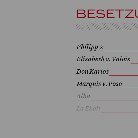
BESETZ
Philipp 2
Elisabeth v. Valois
Don Karlos
Marquis v. Posa
Alba
La Eboli