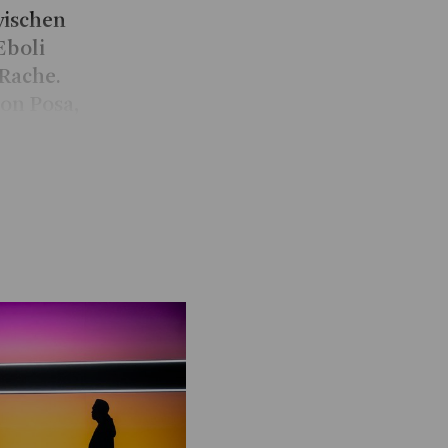
zwischen
Eboli
 Rache.
on Posa,
eit
ch
Show more
chen
ernunft,
ne Sprache
 zu
rumpiert
nders
ndzwanzig
ie es