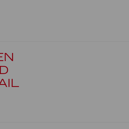
Felix Krakau
Florian Schaumberger
Jenny Theisen
Ewa Górecki
Sarah Tzscheppan
EN
Timo Hein
D
AIL
Lisa Marie Huhn
Daniel Schulz
Jula Marie Kühl
Clara Kulemeyer