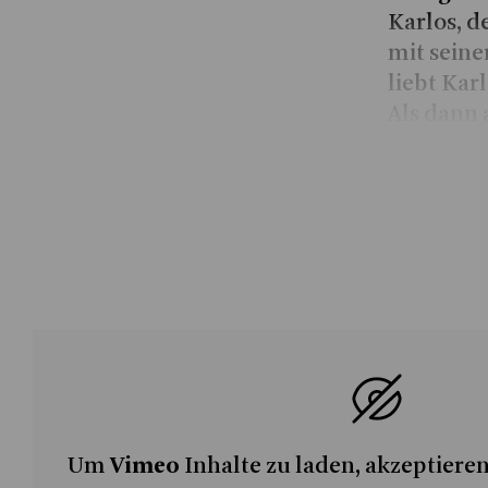
Karlos, d
mit seine
liebt Kar
Als dann 
auftauch
einforder
vermeintl
Systeme g
Alt gegen
zu finden
überwinde
und um di
sein?!
Inmitten 
Um
Vimeo
Inhalte zu laden, akzeptieren
Jahre alt