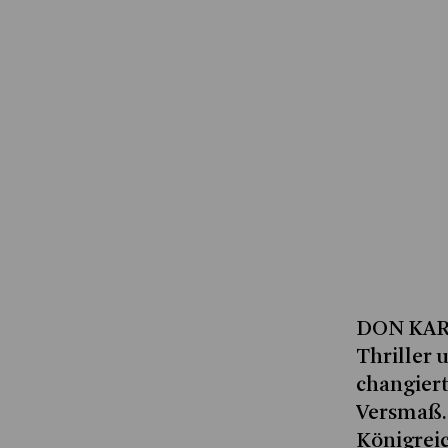
DON KARL
Thriller
changiert
Versmaß.
Königreic