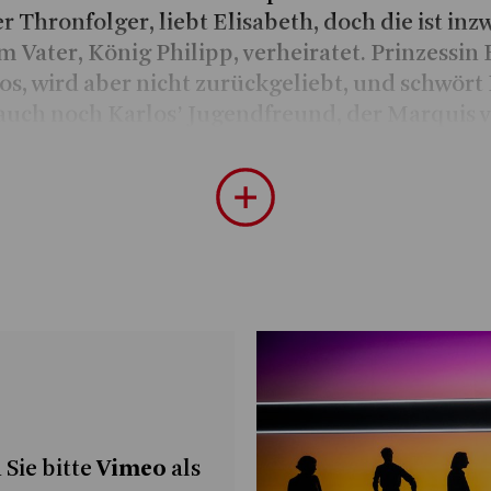
er Thronfolger, liebt Elisabeth, doch die ist in
m Vater, König Philipp, verheiratet. Prinzessin 
los, wird aber nicht zurückgeliebt, und schwört
auch noch Karlos’ Jugendfreund, der Marquis v
t und seine berühmt gewordene Gedankenfreih
t, ist der Hof endgültig in Aufruhr. Es stehen si
ich unvereinbar die Generationen und politis
egenüber, Sohn gegen Vater, Religion gegen V
 Neu; schauen sich ratlos an und versuchen, ei
 für das Gemeinsame und für Gräben, die nicht
n sind. So wird intrigiert, debattiert und kor
e Liebe geht es natürlich auch, wie sollte es a
all des Wirrwarrs fragt sich Don Karlos, dreiu
 Sie bitte
Vimeo
als
 und noch nichts für die Unsterblichkeit getan, w