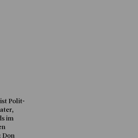
st Polit-
ater,
ds im
en
: Don