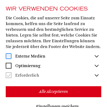
WIR VERWENDEN COOKIES
Die Cookies, die auf unserer Seite zum Einsatz
Jenny Theisen
kommen, helfen uns die Seite laufend zu
verbessern und den bestmöglichen Service zu
bieten. Legen Sie selbst fest, welche Cookies Sie
Jenny Theisen
studierte Kommunikationsdesign mit
zulassen möchten. Ihre Einstellungen können
Schwerpunkt Fotografie und Video an der Hochschule
Sie jederzeit über den Footer der Website ändern.
Düsseldorf und schloss ihr Studium im Rahmen eines
Arbeitsaufenthaltes in Los Angeles ab. Im Anschluss
Externe Medien
absolvierte sie eine dreijährige Kostümassistenz am
Düsseldorfer Schauspielhaus. Seit 2016 arbeitet sie als
Optimierung
freie Kostümbildnerin, u.a. am Schauspielhaus Wien,
am HAU Berlin, am Schauspielhaus Graz, am
Erforderlich
Staatstheater Nürnberg, der Ruhrtriennale, der
Neuköllner Oper und am Düsseldorfer
Schauspielhaus. Sie entwarf bereits Kostüme für
Alle Akzeptieren
Constanza Macras
Nature Theater of Oklahoma,
,
Alexander Eisenach
André Kaczmarczyk
und
. Eine enge
Zusammenarbeit verbindet sie mit dem Regisseur und
Einstellungen speichern