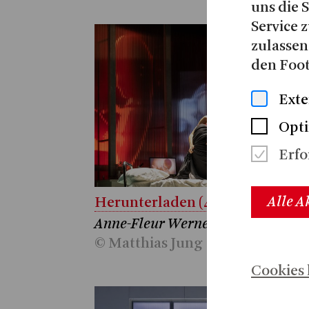
uns die 
Service z
zulassen
den Foot
Exte
Opt
Erfo
Alle A
Herunterladen (4,1 MB)
Anne-Fleur Werner, Giorgos Kana
© Matthias Jung
Cookies 