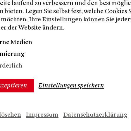
© Matthias Jung
Seite laufend zu verbessern und den bestmögli
u bieten. Legen Sie selbst fest, welche Cookies 
 möchten. Ihre Einstellungen können Sie jeder
er der Website ändern.
rne Medien
imierung
rderlich
kzeptieren
Einstellungen speichern
Her
Herunterladen (2,7 MB)
Gio
ris
Anne-Fleur Werner
Ru
© Matthias Jung
© M
löschen
Impressum
Datenschutzerklärung