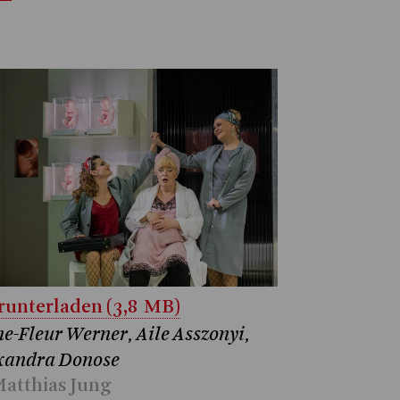
unterladen (3,8 MB)
e-Fleur Werner, Aile Asszonyi,
xandra Donose
atthias Jung