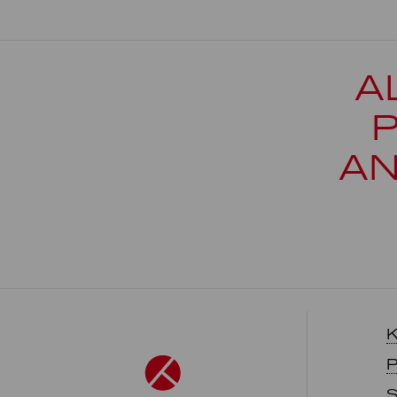
A
AN
K
P
S