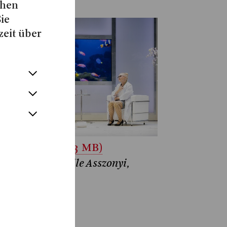
chen
Sie
zeit über
unterladen (3,3 MB)
rgos Kanaris, Aile Asszonyi,
xandra Donose
atthias Jung