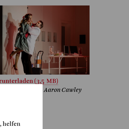
unterladen (3,5 MB)
e-Fleur Werner, Aaron Cawley
atthias Jung
, helfen