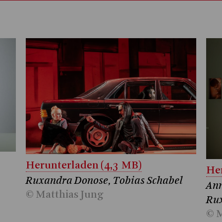
Herunterladen (4,3 MB)
Her
Ruxandra Donose, Tobias Schabel
Ann
© Matthias Jung
Ru
© M