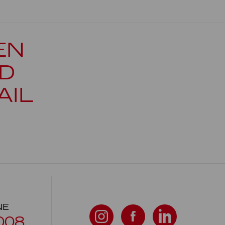
EN
D
AIL
NE
008