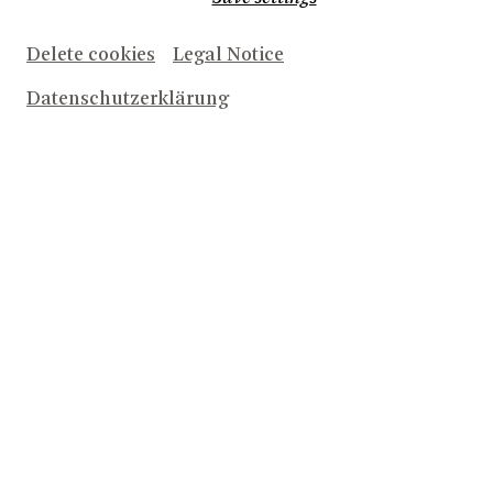
Delete cookies
Legal Notice
Datenschutzerklärung
Herunterladen (1.1 MB)
Anne-Fleur Werner
© Bettina Stöß