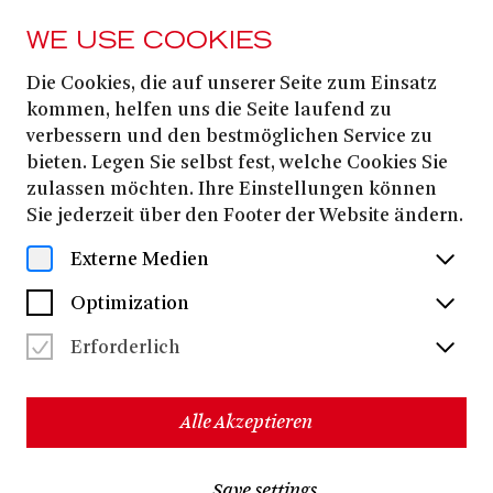
WE USE COOKIES
Die Cookies, die auf unserer Seite zum Einsatz
PRESS
kommen, helfen uns die Seite laufend zu
DIE FRAU OHNE
verbessern und den bestmöglichen Service zu
bieten. Legen Sie selbst fest, welche Cookies Sie
SCHATTEN
zulassen möchten. Ihre Einstellungen können
Sie jederzeit über den Footer der Website ändern.
Download all files
(ZIP, 38.2 MB)
Externe Medien
Optimization
Erforderlich
Alle Akzeptieren
Save settings