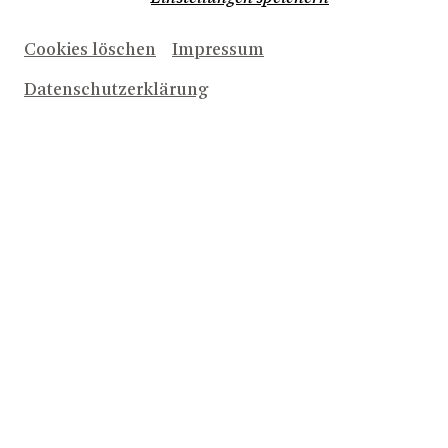
Cookies löschen
Impressum
Datenschutzerklärung
Herunterladen (1,7 MB)
Miljan Milovic, Anton Rositskii, Herren des Chores
© Bettina Stöß