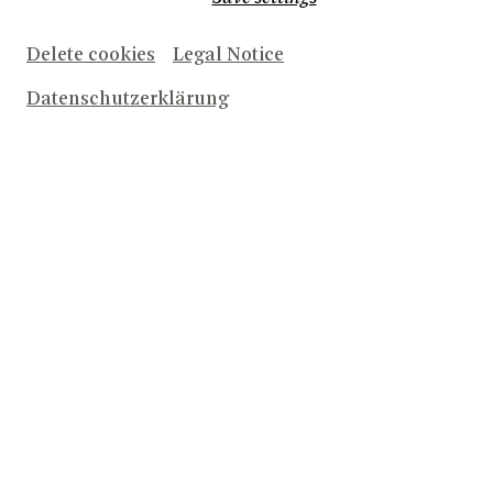
Delete cookies
Legal Notice
Datenschutzerklärung
Herunterladen (1.7 MB)
Miljan Milovic, Anton Rositskii, Herren des Chores
© Bettina Stöß