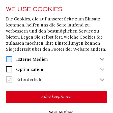
WE USE COOKIES
Die Cookies, die auf unserer Seite zum Einsatz
PRESS
kommen, helfen uns die Seite laufend zu
DER BARBIER VON
verbessern und den bestmöglichen Service zu
bieten. Legen Sie selbst fest, welche Cookies Sie
SEVILLA
zulassen möchten. Ihre Einstellungen können
Sie jederzeit über den Footer der Website ändern.
Download all files
(ZIP, 21.6 MB)
Externe Medien
Optimization
Erforderlich
Alle Akzeptieren
Save settings