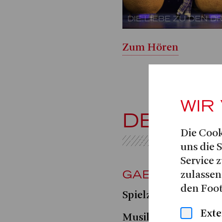
DIE LIEBE ZU DEN D
Zum Hören
WIR
DER LI
Die Cook
uns die 
Service z
GAETANO DON
zulassen
den Foot
Spielzeit 2024|25
Exte
Musikalische Leitun