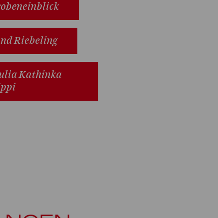
obeneinblick
and Riebeling
Julia Kathinka
ippi