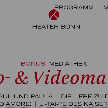
PROGRAMM
M
BONUS
MEDIATHEK
o- & Videomat
PAUL UND PAULA
DIE LIEBE ZU
 D'AMORE)
LI-TAI-PE DES KAISE