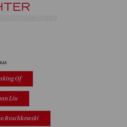
CHTER
ras
aking Of
nan Liu
ko Roschkowski