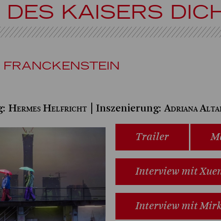
PE DES KAISERS DI
 FRANCKENSTEIN
Hermes Helfricht
Adriana Alta
g:
| Inszenierung:
Trailer
M
Interview mit Xue
Interview mit Mir