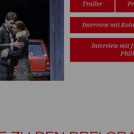
Trailer
Pr
Interview mit Rol
Interview mit 
Phil
AUL UND PAULA