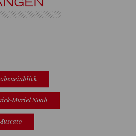
RANGEN
obeneinblick
nick-Muriel Noah
 Muscato