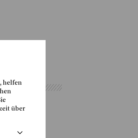
, helfen
chen
Sie
zeit über