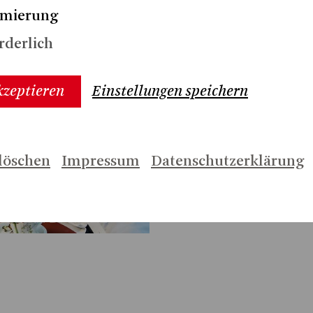
imierung
Zum Hören
rderlich
Trailer
kzeptieren
Einstellungen speichern
Interview mit Mar
löschen
Impressum
Datenschutzerklärung
'ELISIR D'AMORE)