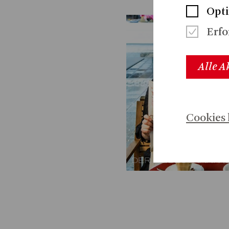
Opt
Erfo
Alle A
Cookies 
DER LIEBESTRANK (L