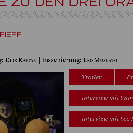
BE ZU DEN DREI O
FIEFF
Dirk Kaftan
Leo Muscato
g:
| Inszenierung:
Trailer
Pr
Interview mit Yan
Interview mit Leo