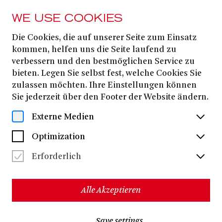
WE USE COOKIES
Die Cookies, die auf unserer Seite zum Einsatz
BONUS
MEDIATHEK
kommen, helfen uns die Seite laufend zu
Audio- &
verbessern und den bestmöglichen Service zu
bieten. Legen Sie selbst fest, welche Cookies Sie
Videomaterial
zulassen möchten. Ihre Einstellungen können
Sie jederzeit über den Footer der Website ändern.
DIE LEGENDE VON PAUL UND PAULA
Externe Medien
DIE LIEBE ZU DEN DREI ORANGEN
Optimization
Erforderlich
DER LIEBESTRANK (L'ELISIR D'AMORE)
LI-TAI-PE DES KAISERS DICHTER
Alle Akzeptieren
LÖWENHERZEN
Save settings