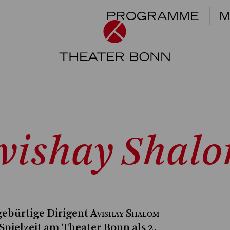
PROGRAMME
M
vishay Shal
Avishay Shalom
 gebürtige Dirigent
n Spielzeit am Theater Bonn als 2.