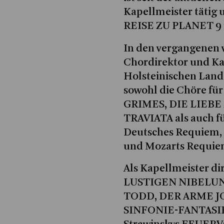
Kapellmeister tätig
REISE ZU PLANET 9
In den vergangenen 
Chordirektor und Ka
Holsteinischen Lande
sowohl die Chöre f
GRIMES, DIE LIEBE
TRAVIATA als auch f
Deutsches Requiem, 
und Mozarts Requiem
Als Kapellmeister di
LUSTIGEN NIBELUNG
TODD, DER ARME JO
SINFONIE-FANTASIE –