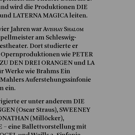
 und wird die Produktionen DIE
 und LATERNA MAGICA leiten.
Avishay Shalom
vier Jahren war
pellmeister am Schleswig-
stheater. Dort studierte er
ür Opernproduktionen wie PETER
 ZU DEN DREI ORANGEN und LA
ür Werke wie Brahms Ein
Mahlers Auferstehungssinfonie
 ein.
rigierte er unter anderem DIE
EN (Oscar Straus), SWEENEY
NATHAN (Millöcker),
 eine Ballettvorstellung mit