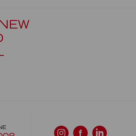
 NEW
D
L
NE