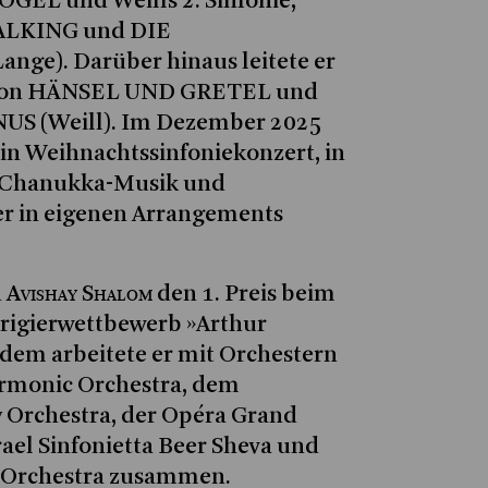
GEL und Weills 2. Sinfonie,
ALKING und DIE
ge). Darüber hinaus leitete er
von HÄNSEL UND GRETEL und
S (Weill). Im Dezember 2025
ein Weihnachtssinfoniekonzert, in
e Chanukka-Musik und
er in eigenen Arrangements
Avishay Shalom
n
den 1. Preis beim
irigierwettbewerb »Arthur
itdem arbeitete er mit Orchestern
armonic Orchestra, dem
Orchestra, der Opéra Grand
rael Sinfonietta Beer Sheva und
 Orchestra zusammen.