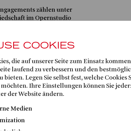
Engagements zählen unter
iedschaft im Opernstudio
ater Krefeld-Mönchengladbach,
usikalischer Leiter des
USE COOKIES
tium Musicum Berlin sowie
ellmeister an der Berlin Opera
ies, die auf unserer Seite zum Einsatz kommen
Seite laufend zu verbessern und den bestmögli
orstudium an der Jerusalem
u bieten. Legen Sie selbst fest, welche Cookies 
 Dance setzte er seine
 möchten. Ihre Einstellungen können Sie jeder
ge-Conservatory of Music der
er der Website ändern.
ti fort, wo er einen
Orchesterdirigieren erwarb. Dort
rne Medien
everdis L’INCORONAZIONE DI
mization
L SIGNOR BRUSCHINO sowie
NSFORMATIONS.