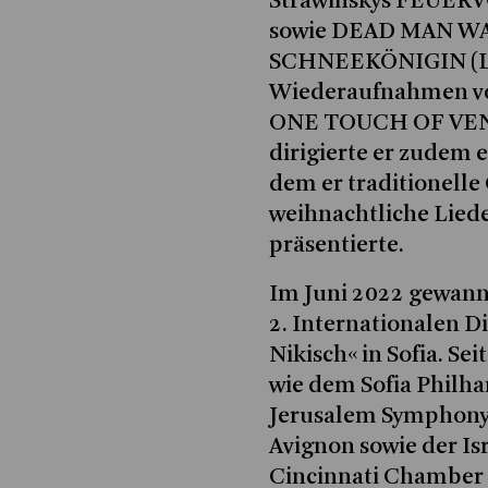
Strawinskys FEUERVO
sowie DEAD MAN W
SCHNEEKÖNIGIN (Lan
Wiederaufnahmen 
ONE TOUCH OF VENU
dirigierte er zudem 
dem er traditionell
weihnachtliche Lied
präsentierte.
Im Juni 2022 gewan
2. Internationalen D
Nikisch« in Sofia. Se
wie dem Sofia Philh
Jerusalem Symphony 
Avignon sowie der Is
Cincinnati Chamber