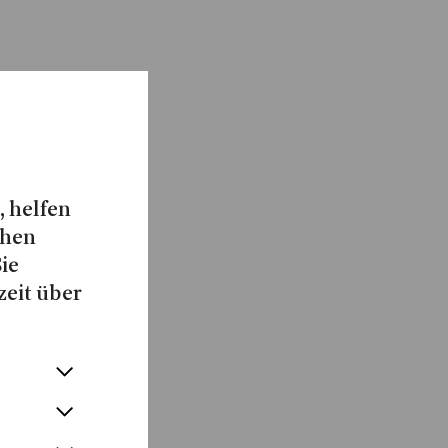
, helfen
chen
Sie
zeit über