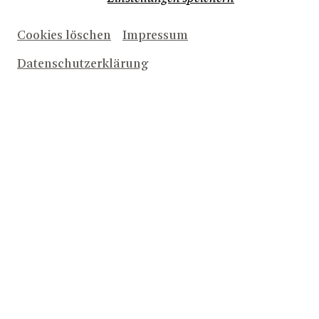
Cookies löschen
Impressum
Datenschutzerklärung
Während auf dem Fußballfeld um den Titel gekämpft
wird, erleben Sie im Theater Bonn die großen
Finalmomente der Spielzeit 2025/26 auf der
Opernbühne. Zur WM gibt es
50 % Preisvorteil beim
Kauf von zwei Tickets
für ausgewählte
Opernproduktionen. Sichern Sie sich jetzt Ihre Plätze
für große Emotionen, packende Geschichten und
unvergessliche Musik.
AUF DEM SPIELFELD
Der Preisvorteil ist gültig für folgende Produktionen:
OTELLO