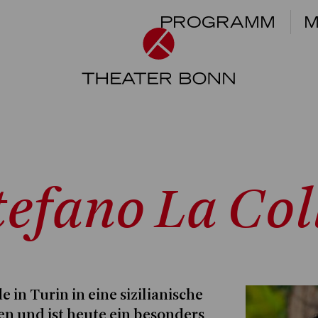
PROGRAMM
M
tefano La Col
e in Turin in eine sizilianische
n und ist heute ein besonders