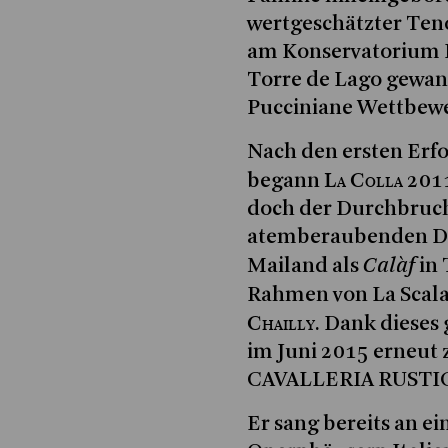
wertgeschätzter Teno
am Konservatorium P
Torre de Lago gewann
Pucciniane Wettbew
Nach den ersten Erfo
La Colla
begann
2011
doch der Durchbruc
atemberaubenden Deb
Calàf
Mailand als
in
Rahmen von La Scala 
Chailly
. Dank dieses
im Juni 2015 erneut 
CAVALLERIA RUSTICA
Er sang bereits an e