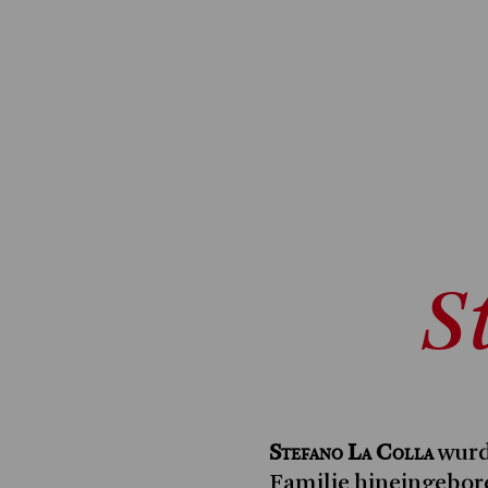
S
Stefano La Colla
wurd
Familie hineingebore