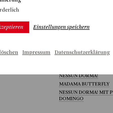
imierung
yal Opera House Covent Garden
rderlich
SCA mit der Canadian Opera
kzeptieren
Einstellungen speichern
löschen
Impressum
Datenschutzerklärung
/2027
2025/2026
NESSUN DORMA!
MADAMA BUTTERFLY
NESSUN DORMA! MIT 
DOMINGO