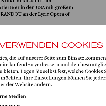
ns und im Ausland – im
ierte er in den USA mit großem
TURANDOT an der Lyric Opera of
Radamés
seines Repertoires sind
i
in TOSCA (mitunter in Arbeit mit
 VERWENDEN COOKIES
Simon
monikern, dirigiert von
Des
 MADAMA BUTTERFLY,
ies, die auf unserer Seite zum Einsatz kommen
Enzo Grimaldo
ESCAUT,
in LA
Seite laufend zu verbessern und den bestmögli
nrico
in IL TROVATORE
u bieten. Legen Sie selbst fest, welche Cookies 
 möchten. Ihre Einstellungen können Sie jeder
olgreich in MADAMA BUTTERFLY an
er der Website ändern.
penhagen, IL TABARRO und
in Hamburg, AIDA an der Oper
rne Medien
 an der Deutschen Oper Berlin,