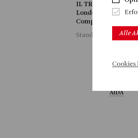
Opt
IL TROVATORE am Ro
Erfo
London, sowie in TO
Company Toronto.
Alle A
Stand 2024
Cookies 
2026
AIDA