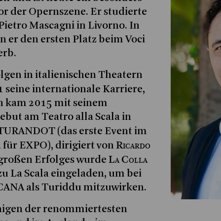
r der Opernszene. Er studierte
ietro Mascagni in Livorno. In
 er den ersten Platz beim Voci
erb.
lgen in italienischen Theatern
 seine internationale Karriere,
h kam 2015 mit seinem
ut am Teatro alla Scala in
 TURANDOT (das erste Event im
Ricardo
für EXPO), dirigiert von
La Colla
 großen Erfolges wurde
zu La Scala eingeladen, um bei
NA als Turiddu mitzuwirken.
inigen der renommiertesten