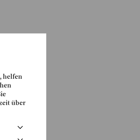
, helfen
chen
Sie
zeit über