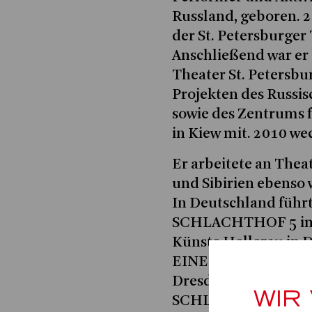
Russland, geboren. 2
der St. Petersburge
Anschließend war er
Theater St. Petersbu
Projekten des Russi
sowie des Zentrums 
in Kiew mit. 2010 wec
Er arbeitete an Thea
und Sibirien ebenso 
In Deutschland führte
SCHLACHTHOF 5 im 
Künste Hellerau in
EINES CLOWNS am N
Dresdner Staatsschau
WIR
SCHLOSS, am Badische