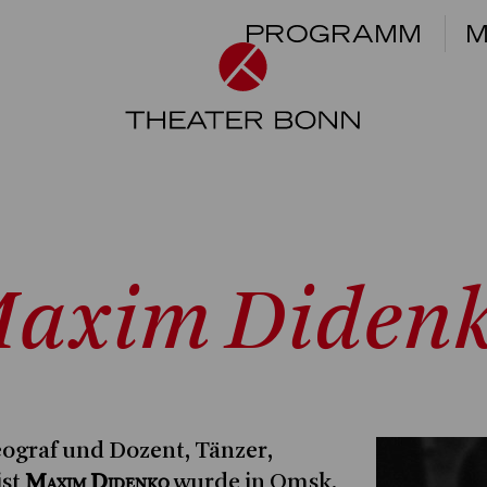
PROGRAMM
M
axim Diden
eograf und Dozent, Tänzer,
Maxim Didenko
ist
wurde in Omsk,