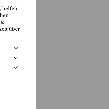
, helfen
chen
Sie
zeit über