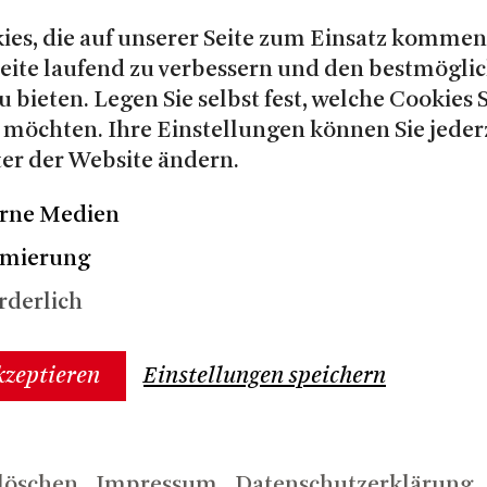
CK als Opernregisseur, was er
ies, die auf unserer Seite zum Einsatz kommen
ry Marelybone Theater
Seite laufend zu verbessern und den bestmögli
r einen Offies Award gewann.
u bieten. Legen Sie selbst fest, welche Cookies 
g TSCHAPAJEW UND PUSTOTA
 möchten. Ihre Einstellungen können Sie jeder
Roman BUDDHAS KLEINER
er der Website ändern.
 Deutschland und wurde u. a. am
rlin und in Hellerau gezeigt.
rne Medien
reiche Preise und Nominierungen,
imierung
e Maske, den Goldenen Sofit, den
rderlich
is, den GQ Award, den Preis für
Balletts DER MANTEL bei den St.
rpreisen für junge
kzeptieren
Einstellungen speichern
en Made in Russia-Preis. Er lebt
löschen
Impressum
Datenschutzerklärung