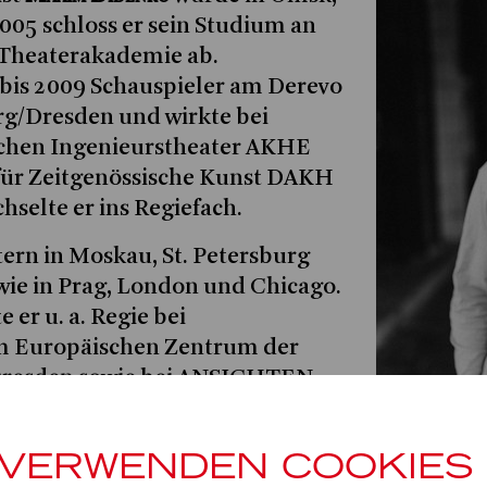
005 schloss er sein Studium an
r Theaterakademie ab.
 bis 2009 Schauspieler am Derevo
rg/Dresden und wirkte bei
schen Ingenieurstheater AKHE
für Zeitgenössische Kunst DAKH
hselte er ins Regiefach.
tern in Moskau, St. Petersburg
wie in Prag, London und Chicago.
 er u. a. Regie bei
Europäischen Zentrum der
 Dresden sowie bei ANSICHTEN
ationaltheater Mannheim. Am
spieltheater inszenierte er DAS
 VERWENDEN COOKIES
n Staatstheater profilierte er