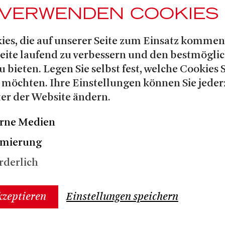
Bert
und in SHREK – DAS
 VERWENDEN COOKIES
Esels
ls Cover für die Rolle des
Tyrone
r Graz verkörperte er
ies, die auf unserer Seite zum Einsatz kommen
 gehörte zum Ensemble von
Seite laufend zu verbessern und den bestmögli
tädten wie Köln, München,
u bieten. Legen Sie selbst fest, welche Cookies 
eführt wurde, wo er ebenfalls als
 möchten. Ihre Einstellungen können Sie jeder
Seaweed J. Stubbs
von
fungierte.
er der Website ändern.
ler ist zudem als Leadsänger in
rne Medien
HOW im »The Harbour Club in
imierung
rderlich
kzeptieren
Einstellungen speichern