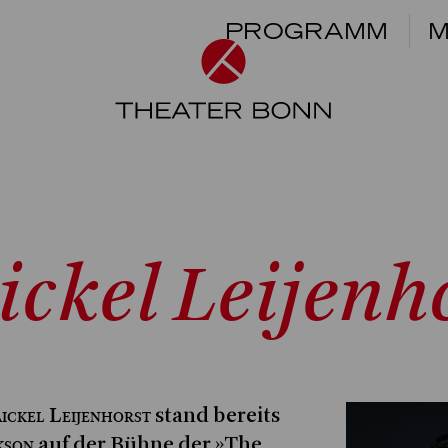
PROGRAMM
M
ckel Leijenh
ickel Leijenhorst
stand bereits
kson
auf der Bühne der »The