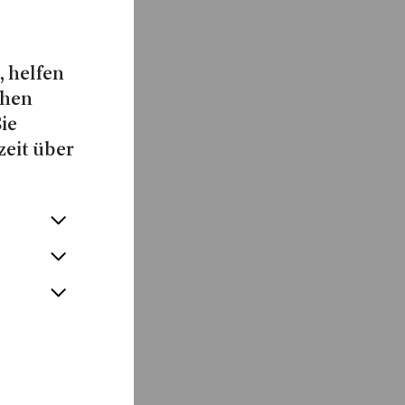
, helfen
chen
Sie
zeit über