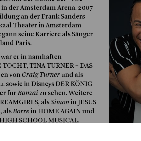
 in der Amsterdam Arena. 2007
bildung an der Frank Sanders
kaal Theater in Amsterdam
egann seine Karriere als Sänger
land Paris.
 war er in namhaften
DE TOCHT, TINA TURNER – DAS
Craig Turner
len von
und als
ll
sowie in Disneys DER KÖNIG
Banzai
er für
zu sehen. Weitere
Simon
n DREAMGIRLS, als
in JESUS
Borre
 als
in HOME AGAIN und
 HIGH SCHOOL MUSICAL.
Maickel
en Raum trat
in