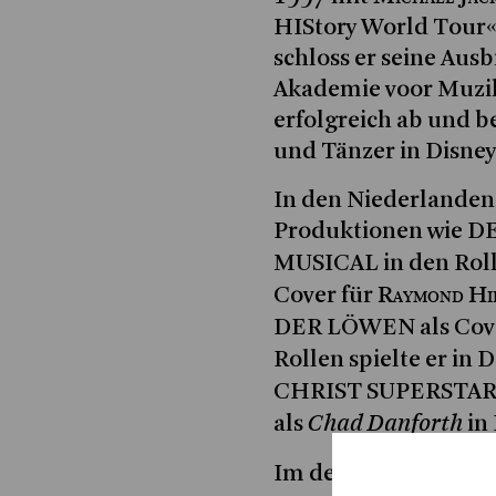
HIStory World Tour«
schloss er seine Aus
Akademie voor Muzi
erfolgreich ab und b
und Tänzer in Disney
In den Niederlanden
Produktionen wie 
MUSICAL in den Rol
Raymond Hi
Cover für
DER LÖWEN als Cov
Rollen spielte er i
CHRIST SUPERSTAR,
Chad Danforth
als
in
Im deutschsprachig