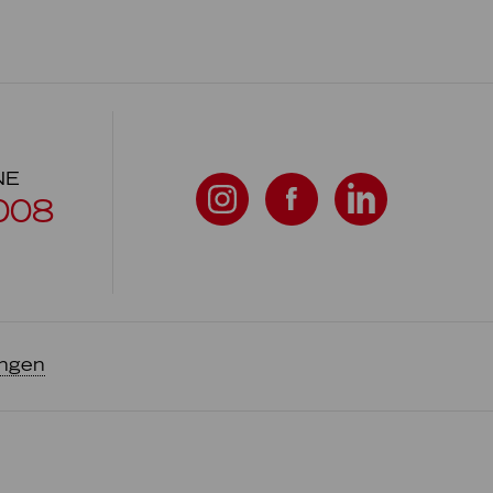
NE
008
ungen