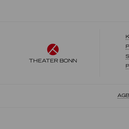
K
P
S
P
AGB