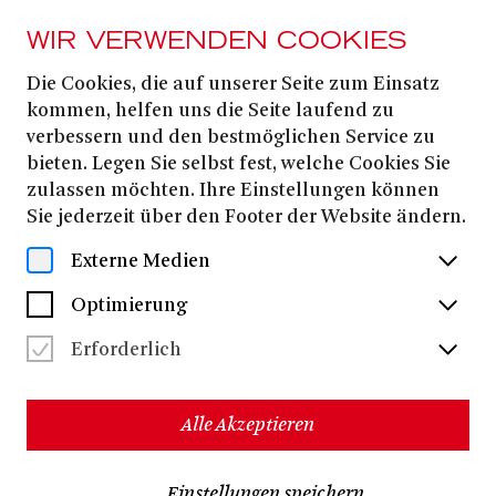
WIR VERWENDEN COOKIES
Die Cookies, die auf unserer Seite zum Einsatz
Jan Nicolas Bastel
kommen, helfen uns die Seite laufend zu
verbessern und den bestmöglichen Service zu
bieten. Legen Sie selbst fest, welche Cookies Sie
zulassen möchten. Ihre Einstellungen können
Sie jederzeit über den Footer der Website ändern.
Externe Medien
Optimierung
Erforderlich
Alle Akzeptieren
Jan Nicolas Bastel
Der Wahlberliner
erwarb durch die
Einstellungen speichern
Unterstützung des DAAD nach seinem Musical-Studium