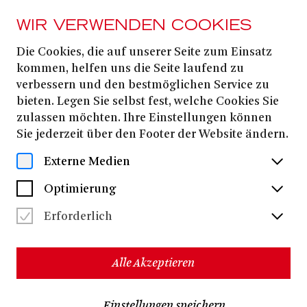
WIR VERWENDEN COOKIES
Die Cookies, die auf unserer Seite zum Einsatz
Gastón Efficace
kommen, helfen uns die Seite laufend zu
verbessern und den bestmöglichen Service zu
bieten. Legen Sie selbst fest, welche Cookies Sie
zulassen möchten. Ihre Einstellungen können
Sie jederzeit über den Footer der Website ändern.
Externe Medien
Optimierung
Erforderlich
Alle Akzeptieren
Gastón Efficace
Der argentinische Tenor
hat kürzlich
Einstellungen speichern
seinen Master in Operngesang an der Akademia